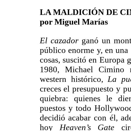
LA MALDICIÓN DE C
por Miguel Marías
El cazador
ganó un montó
público enorme y, en una é
cosas, suscitó en Europa 
1980, Michael Cimino 
western histórico,
La pue
creces el presupuesto y pu
quiebra: quienes le die
puestos y todo Hollywood
decidió acabar con él, ad
hoy
Heaven’s Gate
cir